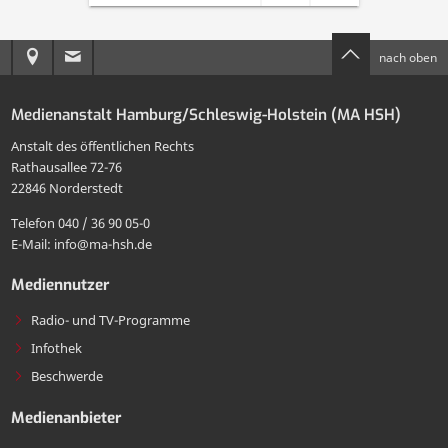
dieser
Seite
Anreise
E-
nach oben
Seite
per
zur
Mail
drucken
E-
Medienanstalt Hamburg/Schleswig-Holstein (MA HSH)
MA
an
Mail
Anstalt des öffentlichen Rechts
HSH
die
Rathausallee 72-76
teilen
22846 Norderstedt
MA
Telefon 040 / 36 90 05-0
HSH
E-Mail: info@ma-hsh.de
senden
Mediennutzer
Radio- und TV-Programme
Infothek
Beschwerde
Medienanbieter