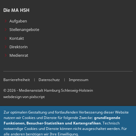
Die MA HSH
Aufgaben
Stellenangebote
Kontakt
Direktorin
Medienrat
Barrierefreiheit
Datenschutz
Impressum
© 2026 - Medienanstalt Hamburg Schleswig-Holstein
webdesign von pixlscript
Zur optimalen Gestaltung und fortlaufenden Verbesserung dieser Website
nutzen wir Cookies und Dienste für folgende Zwecke:
grundlegende
Funktionen, Besucher-Statistiken und Kartengrafiken
. Technisch
notwendige Cookies und Dienste können nicht ausgeschaltet werden. Für
alle anderen benötigen wir Ihre Einwilligung.