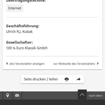
Übertragungstechnik:
Internet
Geschäftsführung:
Ulrich R.J. Kubak
Gesellschafter:
100 % Euro Klassik GmbH
alle Veranstalter anzeigen
zur Webseite des Veranstalters
Inhalt
Diese
Seite drucken / teilen
dieser
Seite
Anreise
E-
nach oben
Seite
per
zur
Mail
drucken
E-