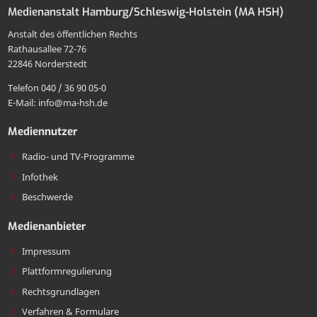
Medienanstalt Hamburg/Schleswig-Holstein (MA HSH)
MA
an
Mail
Anstalt des öffentlichen Rechts
HSH
die
Rathausallee 72-76
teilen
22846 Norderstedt
MA
Telefon 040 / 36 90 05-0
HSH
E-Mail: info@ma-hsh.de
senden
Mediennutzer
Radio- und TV-Programme
Infothek
Beschwerde
Medienanbieter
Impressum
Plattformregulierung
Rechtsgrundlagen
Verfahren & Formulare