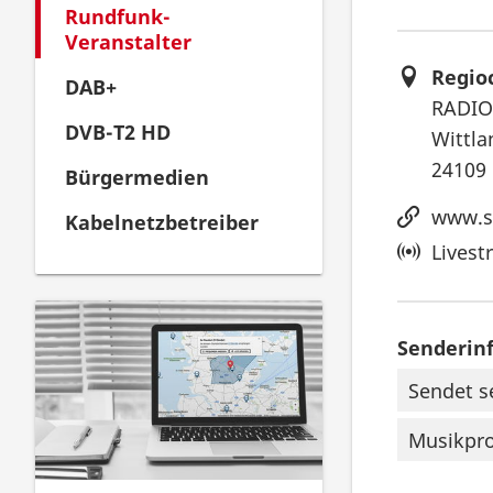
Mail
Rundfunk-
Veranstalter
teilen
Regio
DAB+
RADIO
DVB-T2 HD
Wittla
24109 
Bürgermedien
www.sc
Kabelnetzbetreiber
Livest
Senderin
Sendet s
Musikpro