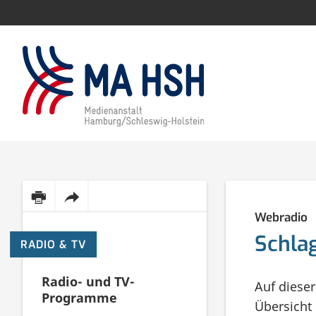
Inhalt
Diese
Webradio
dieser
Seite
Schlag
RADIO & TV
Seite
per
Radio- und TV-
Auf diese
drucken
E-
Programme
Übersicht