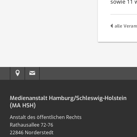
sowie 11 
alle Veran
Anreise
E-
zur
Mail
Medienanstalt Hamburg/Schleswig-Holstein
MA
an
(MA HSH)
HSH
die
Anstalt des öffentlichen Rechts
MA
Rathausallee 72-76
22846 Norderstedt