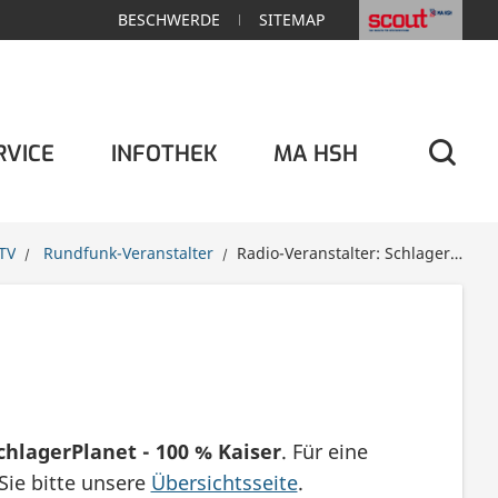
BESCHWERDE
SITEMAP
RVICE
INFOTHEK
MA HSH
We
TV
Rundfunk-Veranstalter
Radio-Veranstalter: SchlagerPlanet - 100 % Kaiser
du
chlagerPlanet - 100 % Kaiser
. Für eine
Sie bitte unsere
Übersichtsseite
.