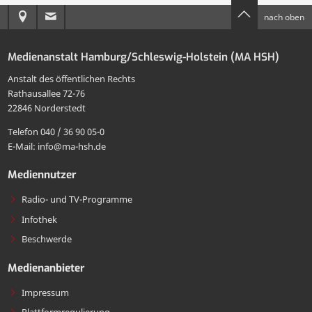
Anreise
E-
nach oben
Seite
per
zur
Mail
drucken
E-
Medienanstalt Hamburg/Schleswig-Holstein (MA HSH)
MA
an
Mail
Anstalt des öffentlichen Rechts
HSH
die
Rathausallee 72-76
teilen
22846 Norderstedt
MA
Telefon 040 / 36 90 05-0
HSH
E-Mail: info@ma-hsh.de
senden
Mediennutzer
Radio- und TV-Programme
Infothek
Beschwerde
Medienanbieter
Impressum