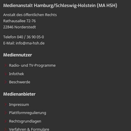
drucken
E-
Medienanstalt Hamburg/Schleswig-Holstein (MA HSH)
MA
an
Mail
Anstalt des öffentlichen Rechts
HSH
die
Rathausallee 72-76
teilen
22846 Norderstedt
MA
Telefon 040 / 36 90 05-0
HSH
E-Mail: info@ma-hsh.de
senden
Mediennutzer
Radio- und TV-Programme
Infothek
Beschwerde
Medienanbieter
Impressum
Plattformregulierung
Rechtsgrundlagen
Verfahren & Formulare