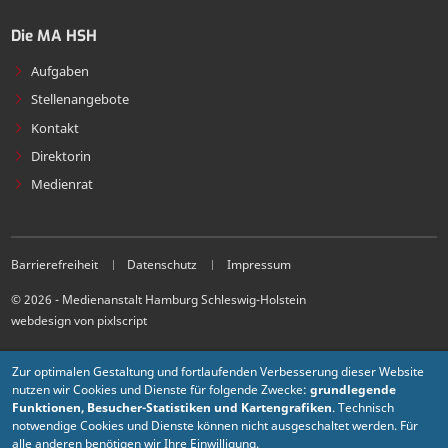
Die MA HSH
Aufgaben
Stellenangebote
Kontakt
Direktorin
Medienrat
Barrierefreiheit
Datenschutz
Impressum
© 2026 - Medienanstalt Hamburg Schleswig-Holstein
webdesign von pixlscript
Zur optimalen Gestaltung und fortlaufenden Verbesserung dieser Website
nutzen wir Cookies und Dienste für folgende Zwecke:
grundlegende
Funktionen, Besucher-Statistiken und Kartengrafiken
. Technisch
notwendige Cookies und Dienste können nicht ausgeschaltet werden. Für
alle anderen benötigen wir Ihre Einwilligung.