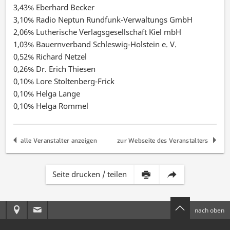
3,43% Eberhard Becker
3,10% Radio Neptun Rundfunk-Verwaltungs GmbH
2,06% Lutherische Verlagsgesellschaft Kiel mbH
1,03% Bauernverband Schleswig-Holstein e. V.
0,52% Richard Netzel
0,26% Dr. Erich Thiesen
0,10% Lore Stoltenberg-Frick
0,10% Helga Lange
0,10% Helga Rommel
alle Veranstalter anzeigen
zur Webseite des Veranstalters
Inhalt
Diese
Seite drucken / teilen
dieser
Seite
Anreise
E-
nach oben
Seite
per
zur
Mail