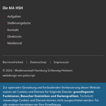
Die MA HSH
Aufgaben
Stellenangebote
Kontakt
Direktorin
Medienrat
Barrierefreiheit
Datenschutz
Impressum
© 2026 - Medienanstalt Hamburg Schleswig-Holstein
webdesign von pixlscript
Zur optimalen Gestaltung und fortlaufenden Verbesserung dieser Website
nutzen wir Cookies und Dienste für folgende Zwecke:
grundlegende
Funktionen, Besucher-Statistiken und Kartengrafiken
. Technisch
notwendige Cookies und Dienste können nicht ausgeschaltet werden. Für
alle anderen benötigen wir Ihre Einwilligung.