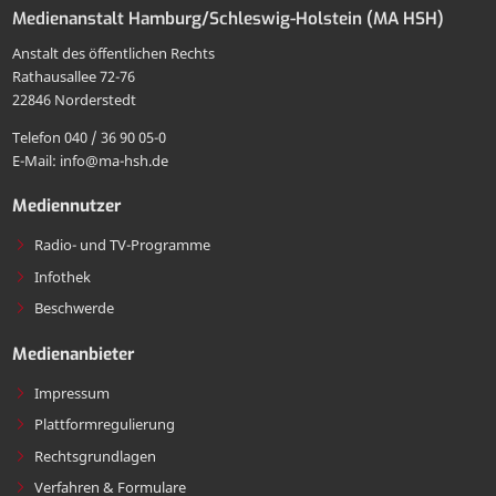
Medienanstalt Hamburg/Schleswig-Holstein (MA HSH)
MA
an
Mail
Anstalt des öffentlichen Rechts
HSH
die
Rathausallee 72-76
teilen
22846 Norderstedt
MA
Telefon 040 / 36 90 05-0
HSH
E-Mail: info@ma-hsh.de
senden
Mediennutzer
Radio- und TV-Programme
Infothek
Beschwerde
Medienanbieter
Impressum
Plattformregulierung
Rechtsgrundlagen
Verfahren & Formulare