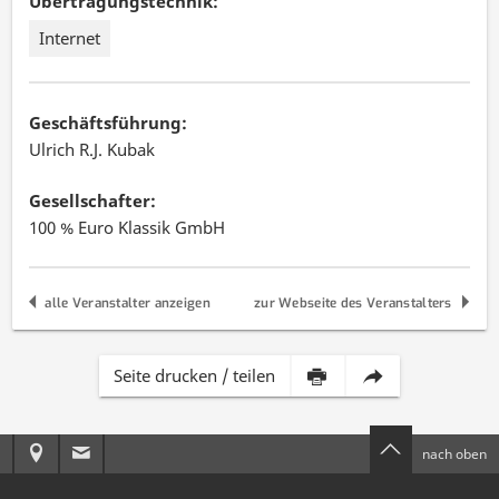
Übertragungstechnik:
Internet
Geschäftsführung:
Ulrich R.J. Kubak
Gesellschafter:
100 % Euro Klassik GmbH
alle Veranstalter anzeigen
zur Webseite des Veranstalters
Inhalt
Diese
Seite drucken / teilen
dieser
Seite
Anreise
E-
nach oben
Seite
per
zur
Mail
drucken
E-