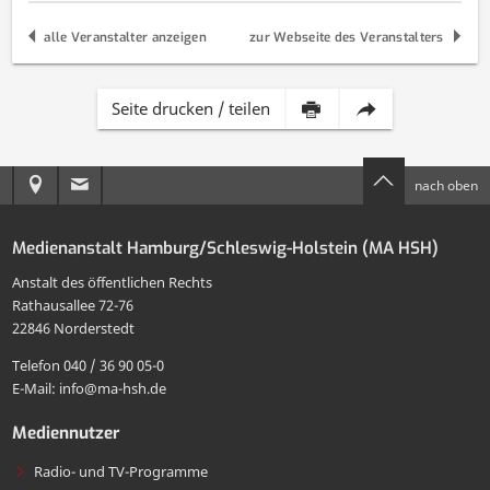
alle Veranstalter anzeigen
zur Webseite des Veranstalters
Inhalt
Diese
Seite drucken / teilen
dieser
Seite
Anreise
E-
nach oben
Seite
per
zur
Mail
drucken
E-
Medienanstalt Hamburg/Schleswig-Holstein (MA HSH)
MA
an
Mail
Anstalt des öffentlichen Rechts
HSH
die
Rathausallee 72-76
teilen
22846 Norderstedt
MA
Telefon 040 / 36 90 05-0
HSH
E-Mail: info@ma-hsh.de
senden
Mediennutzer
Radio- und TV-Programme