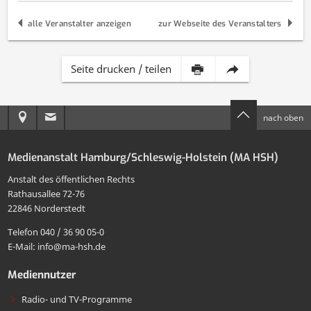
alle Veranstalter anzeigen
zur Webseite des Veranstalters
Inhalt
Diese
Seite drucken / teilen
dieser
Seite
Anreise
E-
nach oben
Seite
per
zur
Mail
drucken
E-
Medienanstalt Hamburg/Schleswig-Holstein (MA HSH)
MA
an
Mail
Anstalt des öffentlichen Rechts
HSH
die
Rathausallee 72-76
teilen
22846 Norderstedt
MA
Telefon 040 / 36 90 05-0
HSH
E-Mail: info@ma-hsh.de
senden
Mediennutzer
Radio- und TV-Programme