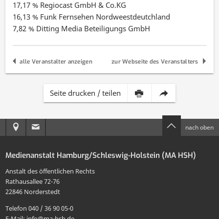
17,17 % Regiocast GmbH & Co.KG
16,13 % Funk Fernsehen Nordweestdeutchland
7,82 % Ditting Media Beteiligungs GmbH
alle Veranstalter anzeigen
zur Webseite des Veranstalters
Inhalt
Diese
Seite drucken / teilen
dieser
Seite
Anreise
E-
nach oben
Seite
per
zur
Mail
drucken
E-
Medienanstalt Hamburg/Schleswig-Holstein (MA HSH)
MA
an
Mail
Anstalt des öffentlichen Rechts
HSH
die
Rathausallee 72-76
teilen
22846 Norderstedt
MA
Telefon 040 / 36 90 05-0
HSH
E-Mail: info@ma-hsh.de