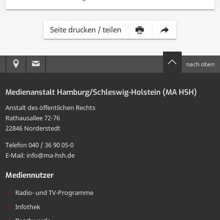
Inhalt
Diese
Seite drucken / teilen
dieser
Seite
Anreise
E-
nach oben
Seite
per
zur
Mail
drucken
E-
Medienanstalt Hamburg/Schleswig-Holstein (MA HSH)
MA
an
Mail
Anstalt des öffentlichen Rechts
HSH
die
Rathausallee 72-76
teilen
22846 Norderstedt
MA
Telefon 040 / 36 90 05-0
HSH
E-Mail: info@ma-hsh.de
senden
Mediennutzer
Radio- und TV-Programme
Infothek