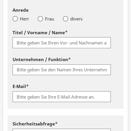
Anrede
Herr
Frau
divers
*
Pflichtfeld
Titel / Vorname / Name
*
Pflichtfeld
Unternehmen / Funktion
*
Pflichtfeld
E-Mail
*
Weitere
Pflichtfeld
Sicherheitsabfrage
Angaben