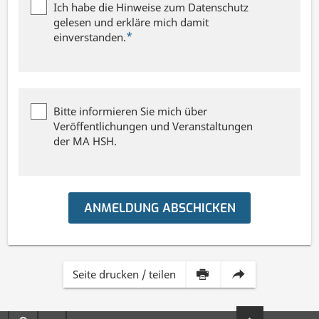
Ich habe die Hinweise zum Datenschutz
Weitere
Datenschutz
gelesen und erkläre mich damit
*
Pflichtfeld
Angaben
*
einverstanden.
Weitere
Bitte informieren Sie mich über
Angaben
Veröffentlichungen und Veranstaltungen
der MA HSH.
ANMELDUNG ABSCHICKEN
Inhalt
Diese
Seite drucken / teilen
dieser
Seite