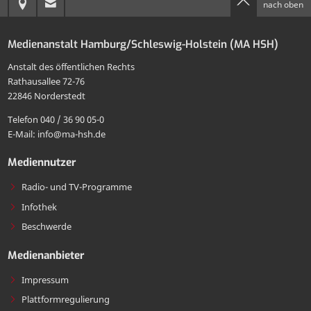
Anreise
E-
nach oben
Seite
per
zur
Mail
drucken
E-
Medienanstalt Hamburg/Schleswig-Holstein (MA HSH)
MA
an
Mail
Anstalt des öffentlichen Rechts
HSH
die
Rathausallee 72-76
teilen
22846 Norderstedt
MA
Telefon 040 / 36 90 05-0
HSH
E-Mail: info@ma-hsh.de
senden
Mediennutzer
Radio- und TV-Programme
Infothek
Beschwerde
Medienanbieter
Impressum
Plattformregulierung