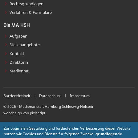
Rechtsgrundlagen
Verfahren & Formulare
Die MA HSH
Aufgaben
Stellenangebote
Kontakt
Direktorin
Medienrat
Barrierefreiheit
Datenschutz
Impressum
© 2026 - Medienanstalt Hamburg Schleswig-Holstein
webdesign von pixlscript
Zur optimalen Gestaltung und fortlaufenden Verbesserung dieser Website
nutzen wir Cookies und Dienste für folgende Zwecke:
grundlegende