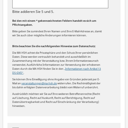
Bitte addieren Sie 5 und 5.
Bei den mit einem * gekennzeichneten Feldern handelt es sich um
Pflichtangaben.
Bitte geben Sie zumindest Ihren Namen und Ihre E-Mail-Adresse an, damit
wir Sie auch über mögliche Änderungen informieren können.
Bitte beachten Sie die nachfolgenden Hinweise zum Datenschutz:
Die MA HSH achtet die Privatsphäre und den Schutz Ihrer persönlichen
Daten. Diese werden vertraulich behandelt und ausschließlich im
Zusammenhang mit der Veranstaltung bzw. Ihrem Informationswunsch
verwendet. Ausführliche Informationen zur Verwendung der erhobenen
Daten durch die MA HSH finden Sie in den
„
Informationen nach Artikel 13
DS-GVO“
.
Sie können Ihre Einwilligung ohne Angabe von Gründen jederzeit per E-
Mail an
veranstaltungen@ma-hsh.de
widerrufen. Die Rechtmäßigkeit der
bis dahin erfolgten Datenverarbeitung bleibt vom Widerruf unberührt.
Ausdrücklich möchten wir Sie auf Ihre weiteren Betroffenenrechte (Recht
auf Löschung, Recht auf Auskunft, Recht auf Berichtigung, Recht auf
Datenübertragbarkeit und Recht auf Einschränkung der Verarbeitung)
hinweisen.