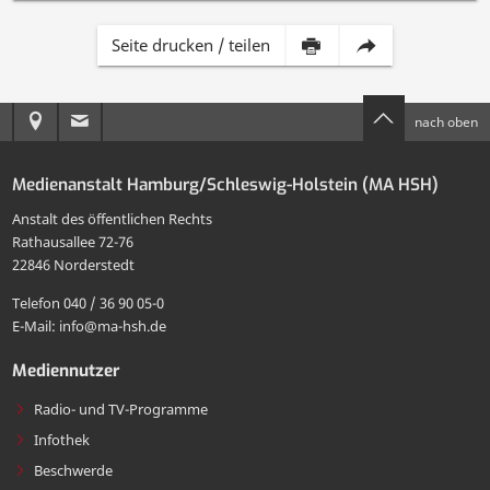
Inhalt
Diese
Seite drucken / teilen
dieser
Seite
Anreise
E-
nach oben
Seite
per
zur
Mail
drucken
E-
Medienanstalt Hamburg/Schleswig-Holstein (MA HSH)
MA
an
Mail
Anstalt des öffentlichen Rechts
HSH
die
Rathausallee 72-76
teilen
22846 Norderstedt
MA
Telefon 040 / 36 90 05-0
HSH
E-Mail: info@ma-hsh.de
senden
Mediennutzer
Radio- und TV-Programme
Infothek
Beschwerde