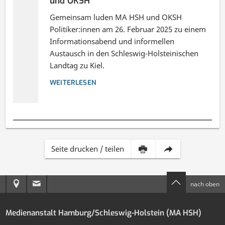
und OKSH
Gemeinsam luden MA HSH und OKSH
Politiker:innen am 26. Februar 2025 zu einem
Informationsabend und informellen
Austausch in den Schleswig-Holsteinischen
Landtag zu Kiel.
WEITERLESEN
Inhalt
Diese
Seite drucken / teilen
dieser
Seite
Anreise
E-
nach oben
Seite
per
zur
Mail
drucken
E-
Medienanstalt Hamburg/Schleswig-Holstein (MA HSH)
MA
an
Mail