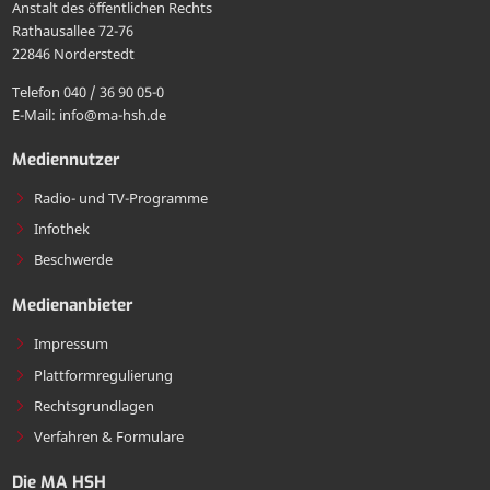
Anstalt des öffentlichen Rechts
HSH
die
Rathausallee 72-76
teilen
22846 Norderstedt
MA
Telefon 040 / 36 90 05-0
HSH
E-Mail: info@ma-hsh.de
senden
Mediennutzer
Radio- und TV-Programme
Infothek
Beschwerde
Medienanbieter
Impressum
Plattformregulierung
Rechtsgrundlagen
Verfahren & Formulare
Die MA HSH