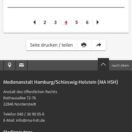
2
3
4
5
6
Inhalt
Diese
Seite drucken / teilen
dieser
Seite
Anreise
E-
nach oben
Seite
per
zur
Mail
drucken
E-
Medienanstalt Hamburg/Schleswig-Holstein (MA HSH)
MA
an
Mail
Anstalt des öffentlichen Rechts
HSH
die
Rathausallee 72-76
teilen
22846 Norderstedt
MA
Telefon 040 / 36 90 05-0
HSH
E-Mail: info@ma-hsh.de
senden