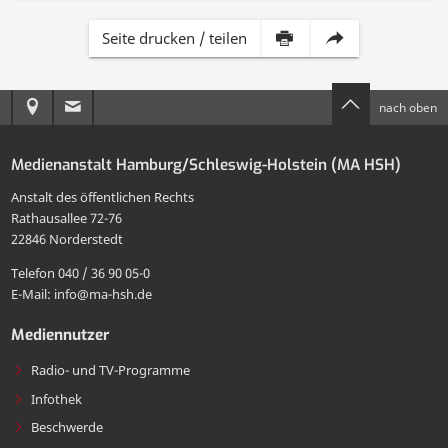
Inhalt
Diese
Seite drucken / teilen
dieser
Seite
Anreise
E-
nach oben
Seite
per
zur
Mail
drucken
E-
Medienanstalt Hamburg/Schleswig-Holstein (MA HSH)
MA
an
Mail
Anstalt des öffentlichen Rechts
HSH
die
Rathausallee 72-76
teilen
22846 Norderstedt
MA
Telefon 040 / 36 90 05-0
HSH
E-Mail: info@ma-hsh.de
senden
Mediennutzer
Radio- und TV-Programme
Infothek
Beschwerde