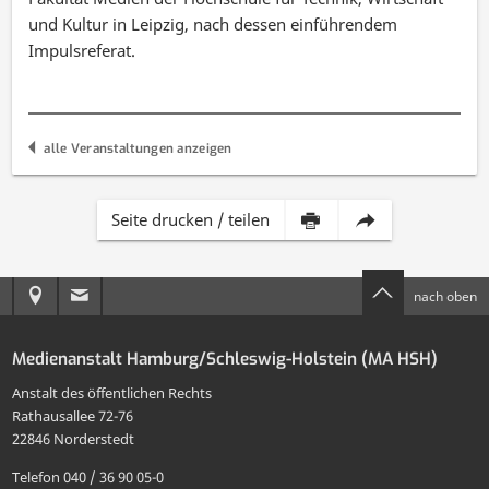
und Kultur in Leipzig, nach dessen einführendem
Impulsreferat.
alle Veranstaltungen anzeigen
Inhalt
Diese
Seite drucken / teilen
dieser
Seite
Anreise
E-
nach oben
Seite
per
zur
Mail
drucken
E-
Medienanstalt Hamburg/Schleswig-Holstein (MA HSH)
MA
an
Mail
Anstalt des öffentlichen Rechts
HSH
die
Rathausallee 72-76
teilen
22846 Norderstedt
MA
Telefon 040 / 36 90 05-0
HSH