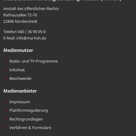
MA
an
Mail
Anstalt des öffentlichen Rechts
HSH
die
Rathausallee 72-76
teilen
22846 Norderstedt
MA
Telefon 040 / 36 90 05-0
HSH
E-Mail: info@ma-hsh.de
senden
Mediennutzer
Radio- und TV-Programme
Infothek
Beschwerde
Medienanbieter
Impressum
Plattformregulierung
Rechtsgrundlagen
Verfahren & Formulare