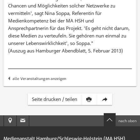
Chancen und Möglichkeiten solcher Netzwerke zu
vermitteln', sagt Nina Soppa, Referentin für
Medienkompetenz bei der MA HSH und
Ansprechpartnerin für das Projekt. 'Es geht nicht darum,
diese Medien zu verteufeln. Sie gehören nun einmal zu
unserer Lebenswirklichkeit', so Soppa."
(Auszug aus Hamburger Abendblatt, 5. Februar 2013)
alle Veranstaltungen anzeigen
Inhalt
Diese
Seite drucken / teilen
dieser
Seite
Anreise
E-
nach oben
Seite
per
zur
Mail
drucken
E-
Medienanstalt Hamburg/Schleswig-Holstein (MA HSH)