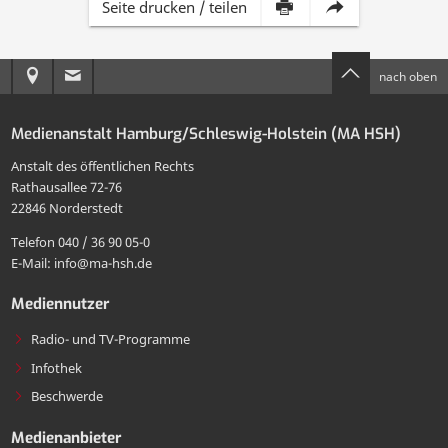
Inhalt
Diese
Seite drucken / teilen
dieser
Seite
Anreise
E-
nach oben
Seite
per
zur
Mail
drucken
E-
Medienanstalt Hamburg/Schleswig-Holstein (MA HSH)
MA
an
Mail
Anstalt des öffentlichen Rechts
HSH
die
Rathausallee 72-76
teilen
22846 Norderstedt
MA
Telefon 040 / 36 90 05-0
HSH
E-Mail: info@ma-hsh.de
senden
Mediennutzer
Radio- und TV-Programme
Infothek
Beschwerde
Medienanbieter