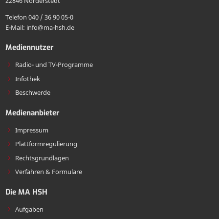
22846 Norderstedt
MA
Telefon 040 / 36 90 05-0
HSH
E-Mail: info@ma-hsh.de
senden
Mediennutzer
Radio- und TV-Programme
Infothek
Beschwerde
Medienanbieter
Impressum
Plattformregulierung
Rechtsgrundlagen
Verfahren & Formulare
Die MA HSH
Aufgaben