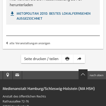
herunterladen
METOPOLITAN 2010: BESTES LOKALFERNSEHEN
AUSGEZEICHNET
alle Veranstaltungen anzeigen
Inhalt
Diese
Seite drucken / teilen
dieser
Seite
Anreise
E-
nach oben
Seite
per
zur
Mail
drucken
E-
Medienanstalt Hamburg/Schleswig-Holstein (MA HSH)
MA
an
Mail
Anstalt des öffentlichen Rechts
HSH
die
Rathausallee 72-76
teilen