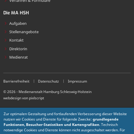
Verfahren & Formulare
Die MA HSH
Aufgaben
Stellenangebote
Kontakt
Direktorin
Medienrat
Barrierefreiheit
Datenschutz
Impressum
© 2026 - Medienanstalt Hamburg Schleswig-Holstein
webdesign von pixlscript
Zur optimalen Gestaltung und fortlaufenden Verbesserung dieser Website
nutzen wir Cookies und Dienste für folgende Zwecke:
grundlegende
Funktionen, Besucher-Statistiken und Kartengrafiken
. Technisch
notwendige Cookies und Dienste können nicht ausgeschaltet werden. Für