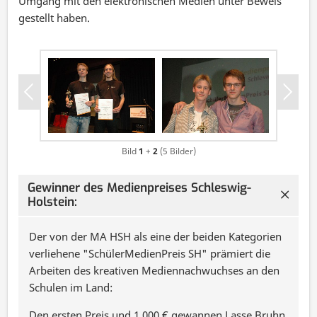
Umgang mit den elektronischen Medien unter Beweis
gestellt haben.
Bild
1
+
2
(
5
Bilder)
Gewinner des Medienpreises Schleswig-
Holstein:
Der von der MA HSH als eine der beiden Kategorien
verliehene "SchülerMedienPreis SH" prämiert die
Arbeiten des kreativen Mediennachwuchses an den
Schulen im Land:
Den ersten Preis und 1.000 € gewannen Lasse Bruhn