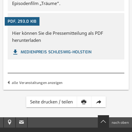
Episodenfilm „Träume“.
PDF, 293,0 KIB
Hier können Sie die Pressemitteilung als PDF
herunterladen
MEDIENPREIS SCHLESWIG-HOLSTEIN
alle Veranstaltungen anzeigen
Inhalt
Diese
Seite drucken / teilen
dieser
Seite
Anreise
E-
nach oben
Seite
per