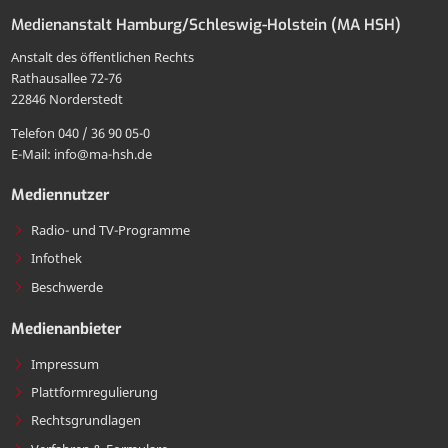
zur
Mail
drucken
E-
Medienanstalt Hamburg/Schleswig-Holstein (MA HSH)
MA
an
Mail
Anstalt des öffentlichen Rechts
HSH
die
Rathausallee 72-76
teilen
22846 Norderstedt
MA
Telefon 040 / 36 90 05-0
HSH
E-Mail: info@ma-hsh.de
senden
Mediennutzer
Radio- und TV-Programme
Infothek
Beschwerde
Medienanbieter
Impressum
Plattformregulierung
Rechtsgrundlagen