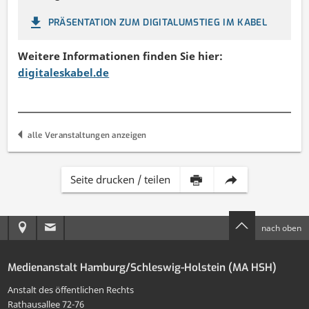
PRÄSENTATION ZUM DIGITALUMSTIEG IM KABEL
Weitere Informationen finden Sie hier:
digitaleskabel.de
alle Veranstaltungen anzeigen
Inhalt
Diese
Seite drucken / teilen
dieser
Seite
Anreise
E-
nach oben
Seite
per
zur
Mail
drucken
E-
Medienanstalt Hamburg/Schleswig-Holstein (MA HSH)
MA
an
Mail
Anstalt des öffentlichen Rechts
HSH
die
Rathausallee 72-76
teilen