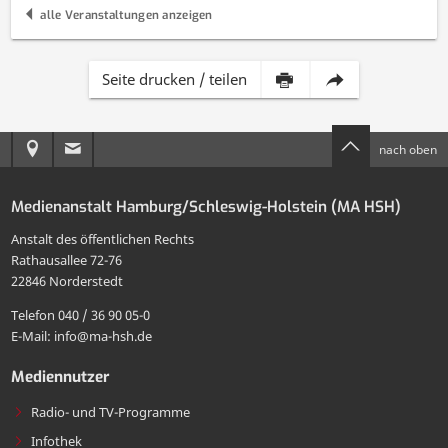
alle Veranstaltungen anzeigen
Inhalt
Diese
Seite drucken / teilen
dieser
Seite
Anreise
E-
nach oben
Seite
per
zur
Mail
drucken
E-
Medienanstalt Hamburg/Schleswig-Holstein (MA HSH)
MA
an
Mail
Anstalt des öffentlichen Rechts
HSH
die
Rathausallee 72-76
teilen
22846 Norderstedt
MA
Telefon 040 / 36 90 05-0
HSH
E-Mail: info@ma-hsh.de
senden
Mediennutzer
Radio- und TV-Programme
Infothek