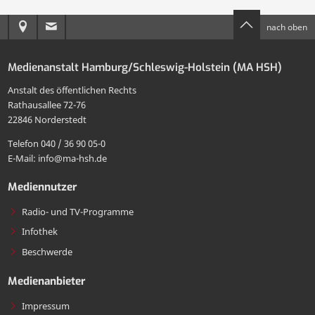
dieser
Seite
Anreise
E-
nach oben
Seite
per
zur
Mail
drucken
E-
Medienanstalt Hamburg/Schleswig-Holstein (MA HSH)
MA
an
Mail
Anstalt des öffentlichen Rechts
HSH
die
Rathausallee 72-76
teilen
22846 Norderstedt
MA
Telefon 040 / 36 90 05-0
HSH
E-Mail: info@ma-hsh.de
senden
Mediennutzer
Radio- und TV-Programme
Infothek
Beschwerde
Medienanbieter
Impressum