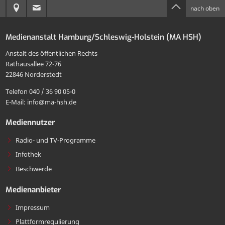
Anreise
E-
nach oben
Seite
per
zur
Mail
drucken
E-
Medienanstalt Hamburg/Schleswig-Holstein (MA HSH)
MA
an
Mail
Anstalt des öffentlichen Rechts
HSH
die
Rathausallee 72-76
teilen
22846 Norderstedt
MA
Telefon 040 / 36 90 05-0
HSH
E-Mail: info@ma-hsh.de
senden
Mediennutzer
Radio- und TV-Programme
Infothek
Beschwerde
Medienanbieter
Impressum
Plattformregulierung