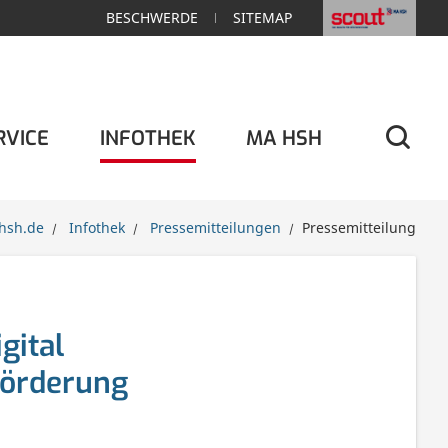
BESCHWERDE
SITEMAP
RVICE
INFOTHEK
MA HSH
We
hsh.de
Infothek
Pressemitteilungen
Pressemitteilung
du
gital
förderung