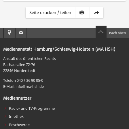
Inhalt
Diese
Seite drucken / teilen
dieser
Seite
Anreise
E-
nach oben
Seite
per
zur
Mail
drucken
E-
Medienanstalt Hamburg/Schleswig-Holstein (MA HSH)
MA
an
Mail
Anstalt des öffentlichen Rechts
HSH
die
Rathausallee 72-76
teilen
22846 Norderstedt
MA
Telefon 040 / 36 90 05-0
HSH
E-Mail: info@ma-hsh.de
senden
Mediennutzer
Radio- und TV-Programme
Infothek
Beschwerde