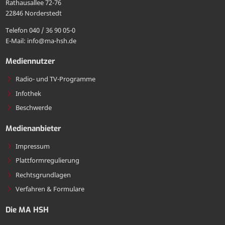
Rathausallee 72-76
teilen
22846 Norderstedt
MA
Telefon 040 / 36 90 05-0
HSH
E-Mail: info@ma-hsh.de
senden
Mediennutzer
Radio- und TV-Programme
Infothek
Beschwerde
Medienanbieter
Impressum
Plattformregulierung
Rechtsgrundlagen
Verfahren & Formulare
Die MA HSH