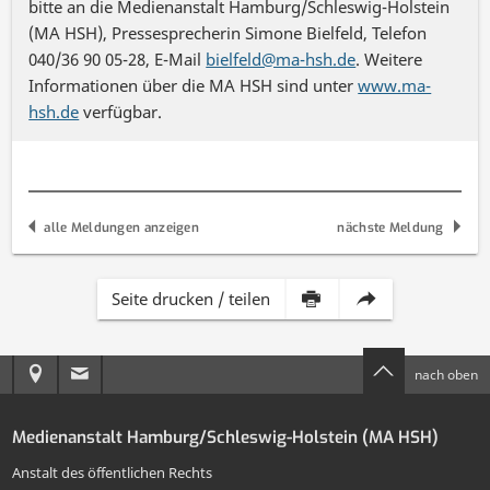
bitte an die Medienanstalt Hamburg/Schleswig-Holstein
(MA HSH), Pressesprecherin Simone Bielfeld, Telefon
040/36 90 05-28, E-Mail
bielfeld@ma-hsh.de
. Weitere
Informationen über die MA HSH sind unter
www.ma-
hsh.de
verfügbar.
alle Meldungen anzeigen
nächste Meldung
Inhalt
Diese
Seite drucken / teilen
dieser
Seite
Anreise
E-
nach oben
Seite
per
zur
Mail
drucken
E-
Medienanstalt Hamburg/Schleswig-Holstein (MA HSH)
MA
an
Mail
Anstalt des öffentlichen Rechts
HSH
die