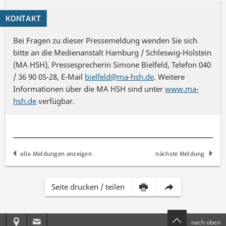
KONTAKT
Bei Fragen zu dieser Pressemeldung wenden Sie sich
bitte an die Medienanstalt Hamburg / Schleswig-Holstein
(MA HSH), Pressesprecherin Simone Bielfeld, Telefon 040
/ 36 90 05-28, E-Mail
bielfeld@ma-hsh.de
. Weitere
Informationen über die MA HSH sind unter
www.ma-
hsh.de
verfügbar.
alle Meldungen anzeigen
nächste Meldung
Inhalt
Diese
Seite drucken / teilen
dieser
Seite
Anreise
E-
nach oben
Seite
per