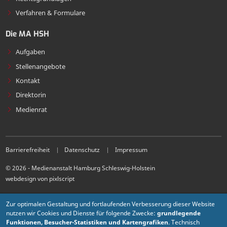
Verfahren & Formulare
Die MA HSH
Aufgaben
Stellenangebote
Kontakt
Direktorin
Medienrat
Barrierefreiheit
Datenschutz
Impressum
© 2026 - Medienanstalt Hamburg Schleswig-Holstein
webdesign von pixlscript
Zur optimalen Gestaltung und fortlaufenden Verbesserung dieser Website
nutzen wir Cookies und Dienste für folgende Zwecke:
grundlegende
Funktionen, Besucher-Statistiken und Kartengrafiken
. Technisch