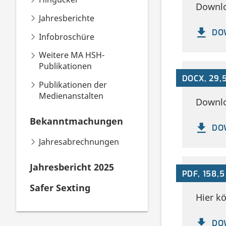
Downlo
Jahresberichte
DO
Infobroschüre
Weitere MA HSH-
Publikationen
DOCX, 29,5
Publikationen der
Medienanstalten
Downlo
Bekanntmachungen
DO
Jahresabrechnungen
Jahresbericht 2025
PDF, 158,5
Safer Sexting
Hier k
DO