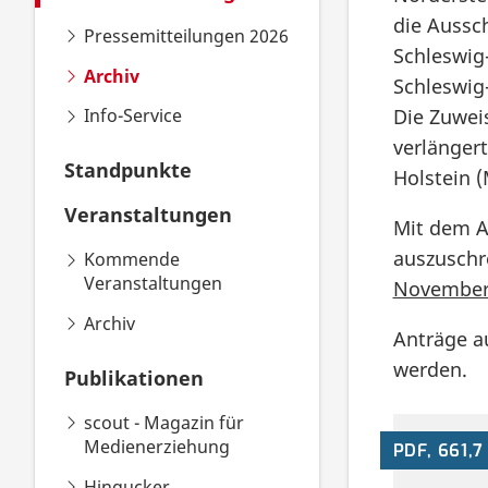
Mail
die Aussc
Pressemitteilungen 2026
Schleswig
teilen
Archiv
Schleswig-
Die Zuwei
Info-Service
verlänger
Standpunkte
Holstein 
Veranstaltungen
Mit dem A
auszuschr
Kommende
Veranstaltungen
November
Archiv
Anträge au
werden.
Publikationen
scout - Magazin für
Medienerziehung
PDF, 661,7
Hingucker