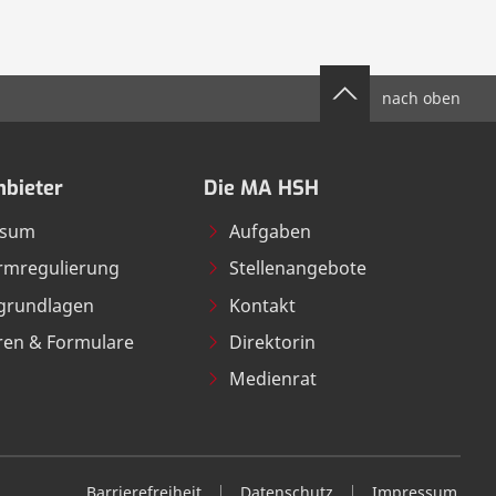
nach oben
bieter
Die MA HSH
ssum
Aufgaben
ormregulierung
Stellenangebote
grundlagen
Kontakt
ren & Formulare
Direktorin
Medienrat
Barrierefreiheit
Datenschutz
Impressum