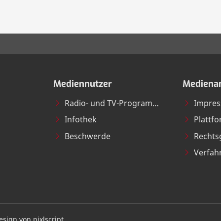
Mediennutzer
Medienan
Radio- und TV-Programme
Impre
Infothek
Plattf
Beschwerde
Rechts
Verfah
sign von pixlscript