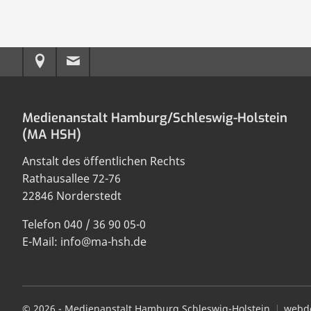
Anreise
E-
zur
Mail
Medienanstalt Hamburg/Schleswig-Holstein
MA
an
(MA HSH)
HSH
die
Anstalt des öffentlichen Rechts
MA
Rathausallee 72-76
22846 Norderstedt
HSH
Telefon 040 / 36 90 05-0
senden
E-Mail: info@ma-hsh.de
© 2026 - Medienanstalt Hamburg Schleswig-Holstein
webde