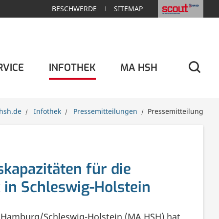
BESCHWERDE
SITEMAP
RVICE
INFOTHEK
MA HSH
We
hsh.de
Infothek
Pressemitteilungen
Pressemitteilung
du
apazitäten für die
 in Schleswig-Holstein
t Hamburg/Schleswig-Holstein (MA HSH) hat