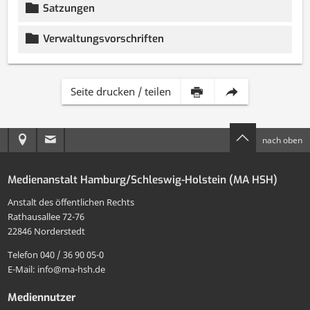
Satzungen
Verwaltungsvorschriften
Inhalt
Diese
Seite drucken / teilen
dieser
Seite
Anreise
E-
nach oben
Seite
per
zur
Mail
drucken
E-
Medienanstalt Hamburg/Schleswig-Holstein (MA HSH)
MA
an
Mail
Anstalt des öffentlichen Rechts
HSH
die
Rathausallee 72-76
teilen
22846 Norderstedt
MA
Telefon 040 / 36 90 05-0
HSH
E-Mail: info@ma-hsh.de
senden
Mediennutzer